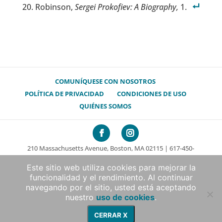
Robinson,
Sergei Prokofiev: A Biography,
1.
COMUNÍQUESE CON NOSOTROS
POLÍTICA DE PRIVACIDAD
CONDICIONES DE USO
QUIÉNES SOMOS
210 Massachusetts Avenue, Boston, MA 02115 | 617-450-
7000
Este sitio web utiliza cookies para mejorar la
© 2026 The Mary Baker Eddy Library. Todos los derechos
funcionalidad y el rendimiento. Al continuar
reservados.
navegando por el sitio, usted está aceptando
Desarrollo web sin fines de lucro por Boxcar Studio
|
nuestro
uso de cookies
.
Soporte de traducción de WPML.org – el complemento
CERRAR X
multilingüe para Wordpress