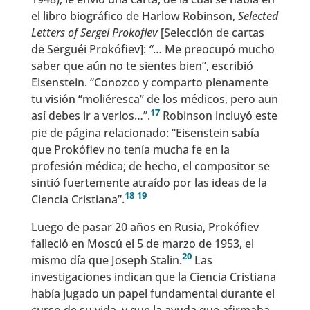
el libro biográfico de Harlow Robinson,
Selected
Letters of Sergei Prokofiev
[Selección de cartas
de Serguéi Prokófiev]:
“
… Me preocupó mucho
saber que aún no te sientes bien”, escribió
Eisenstein. “Conozco y comparto plenamente
tu visión “moliéresca” de los médicos, pero aun
17
así debes ir a verlos…”.
Robinson incluyó este
pie de página relacionado: “Eisenstein sabía
que Prokófiev no tenía mucha fe en la
profesión médica; de hecho, el compositor se
sintió fuertemente atraído por las ideas de la
18
19
Ciencia Cristiana”.
Luego de pasar 20 años en Rusia, Prokófiev
falleció en Moscú el 5 de marzo de 1953, el
20
mismo día que Joseph Stalin.
Las
investigaciones indican que la Ciencia Cristiana
había jugado un papel fundamental durante el
curso de su vida, y que la ayuda que afirmaba