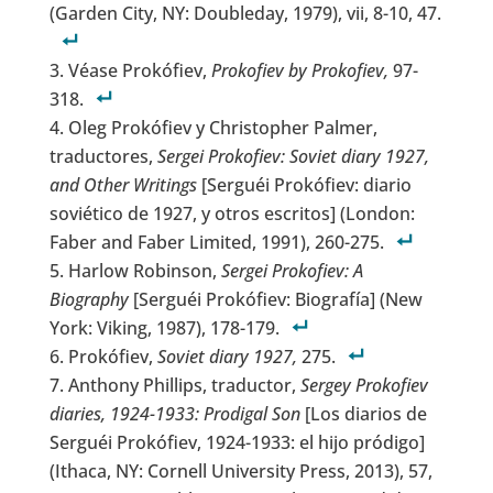
(Garden City, NY: Doubleday, 1979), vii, 8-10, 47.
Véase Prokófiev,
Prokofiev by Prokofiev,
97-
318.
Oleg Prokófiev y Christopher Palmer,
traductores,
Sergei Prokofiev: Soviet diary 1927,
and Other Writings
[Serguéi Prokófiev: diario
soviético de 1927, y otros escritos] (London:
Faber and Faber Limited, 1991), 260-275.
Harlow Robinson,
Sergei Prokofiev: A
Biography
[Serguéi Prokófiev: Biografía] (New
York: Viking, 1987), 178-179.
Prokófiev,
Soviet diary 1927,
275.
Anthony Phillips, traductor,
Sergey Prokofiev
diaries, 1924-1933: Prodigal Son
[Los diarios de
Serguéi Prokófiev, 1924-1933: el hijo pródigo]
(Ithaca, NY: Cornell University Press, 2013), 57,