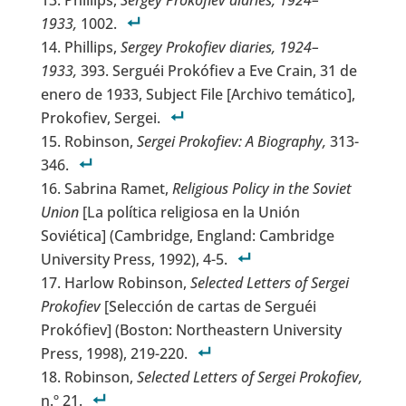
Phillips,
Sergey Prokofiev diaries, 1924–
1933,
1002.
Phillips,
Sergey Prokofiev diaries, 1924–
1933,
393. Serguéi Prokófiev a Eve Crain, 31 de
enero de 1933, Subject File [Archivo temático],
Prokofiev, Sergei.
Robinson,
Sergei Prokofiev: A Biography
,
313-
346.
Sabrina Ramet,
Religious Policy in the Soviet
Union
[La política religiosa en la Unión
Soviética] (Cambridge, England: Cambridge
University Press, 1992), 4-5.
Harlow Robinson,
Selected Letters of Sergei
Prokofiev
[Selección de cartas de Serguéi
Prokófiev] (Boston: Northeastern University
Press, 1998), 219-220.
Robinson,
Selected Letters of Sergei Prokofiev
,
n.º 21.