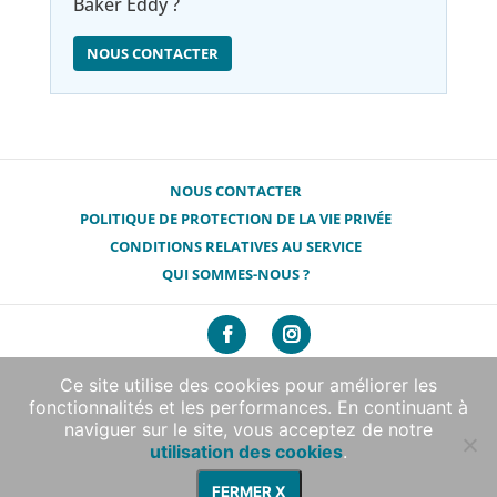
Baker Eddy ?
NOUS CONTACTER
NOUS CONTACTER
POLITIQUE DE PROTECTION DE LA VIE PRIVÉE
CONDITIONS RELATIVES AU SERVICE
QUI SOMMES-NOUS ?
210 Massachusetts Avenue, Boston, MA 02115 | 617-450-
Ce site utilise des cookies pour améliorer les
7000
fonctionnalités et les performances. En continuant à
© 2026 The Mary Baker Eddy Library. Tous droits réservés.
naviguer sur le site, vous acceptez de notre
Développement sites Internet sans but lucratif par Boxcar
utilisation des cookies
.
Studio
|
Support de traduction par WPML.org, le plugin
FERMER X