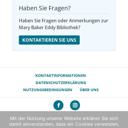
Haben Sie Fragen?
Haben Sie Fragen oder Anmerkungen zur
Mary Baker Eddy Bibliothek?
KONTAKTIEREN SIE UNS
KONTAKTINFORMATIONEN
DATENSCHUTZERKLÄRUNG
NUTZUNGSBEDINGUNGEN
ÜBER UNS
210 Massachusetts Avenue, Boston, MA 02115 | 617-450-
Mit der Nutzung unserer Website erklären Sie sich
7000
damit einverstanden, dass wir Cookies verwenden,
© 2026 The Mary Baker Eddy Library. Alle Rechte